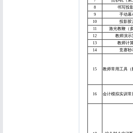
7
点钞机（第
8
书写投
9
手动幕
10
投影胶
11
激光教鞭（
12
教师演示
13
教师计
14
竞赛秒
15
教师常用工具（
16
会计模拟实训常