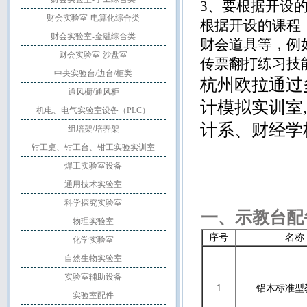
3、要根据开设
财会实验室-电算化综合类
根据开设的课程
财会实验室-金融综合类
财会道具等，例
财会实验室-沙盘室
传票翻打练习技
中央实验台/边台/柜类
杭州欧拉通过
通风橱/通风柜
计模拟实训室
机电、电气实验室设备（PLC）
计系、财经学
组培架/培养架
钳工桌、钳工台、钳工实验实训室
焊工实验室设备
通用技术实验室
科学探究实验室
一、示教台配
物理实验室
序号
名称
化学实验室
自然生物实验室
实验室辅助设备
1
铝木标准型
实验室配件