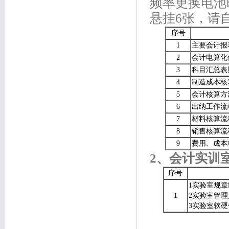
频率更换电池
悬挂6张，请
序号
1
主要会计报
2
会计电算化
3
科目汇总表
4
制造成本核
5
会计核算方
6
出纳工作流
7
材料核算流
8
销售核算流
9
费用、成本
2
、会计实训
序号
1实验室规章
1
2实验室管
3实验室软