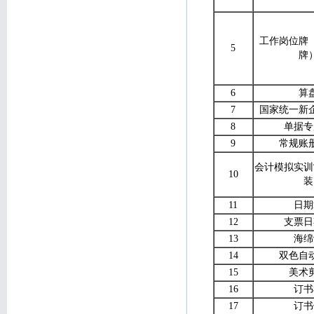
工作岗位牌
5
牌
6
算
7
国家统一新
8
单据专
9
常规账
会计模拟实训
10
装
11
日期
12
支票日
13
海绵
14
双色自
15
美术
16
订书
17
订书