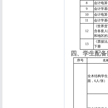
8
会计电算
9
会计学基
10
会计电算
11
会计学基
《世界货
12
含各套人
和地区的
《票据法
13
下册
四、学生配备
序号
名
全木结构学生
面，6人/张）