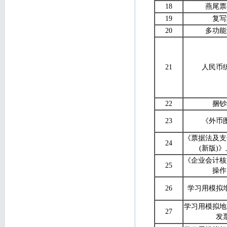
18
燕尾票
19
复写
20
多功能
21
人民币
22
捆钞
23
《外币
《票据法及支
24
(新版)
《企业会计核
25
操作
26
学习用模拟
学习用模拟地
27
发