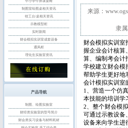
中小学午休课桌椅
制图室绘图桌相关资讯
来源：www.o
钳工台/桌相关资讯
示教模型柜
隶属
实时新闻
财会模拟实训室成套设备
财会模拟实训室
通风柜
握企业会计核算
理化生实验室资讯
算、编制考会计
学校建立财会模
帮助学生更好地
会计模拟实训室
1、营造一个仿
产品导航
本技能的培训学
制图、绘图实验室
2、整个财会模
财经类实验室的型号简介
可通过示教设备
财会类实习设备与材料耗材
设备来向学生进
财会实验室-手工综合类