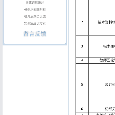
健康锻炼设施
模型示教陈列柜
校具后勤类设施
2
铝木资料
实训室建设方案
3
铝木矮
4
教师五轮
5
装订
6
切纸