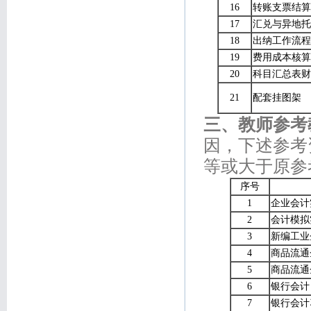
16
转账支票结算
17
汇兑与异地托
18
出纳工作流程
19
费用成本核算
20
科目汇总表财
21
配套挂图架
三、教师参考
因，下述参考
等或大于原参
序号
1
企业会计
2
会计模拟
3
新编工业
4
商品流通
5
商品流通
6
银行会计
7
银行会计