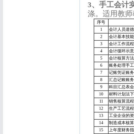
3
、手工会计
涤。适用教师
序号
1
会计人员道德
2
会计基本技能
3
会计工作流程
4
会计循环示意
5
会计核算方法
6
账务处理手工
7
记账凭证账务
8
汇总记账账务
9
科目汇总表会
10
材料计划法下
11
销售核算流程
12
生产工艺流程
13
工业企业的资
14
制造成本核算
15
上年度财务指