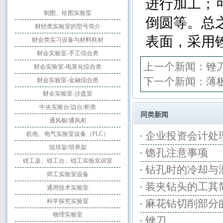
进行加工；
制图、绘图实验室
倒圆等。总
财经类实验室的型号简介
表面，采用
财会类实习设备与材料耗材
财会实验室-手工综合类
上一个新闻：
锉
财会实验室-电算化综合类
下一个新闻：
薄
财会实验室-金融综合类
财会实验室-沙盘室
中央实验台/边台/柜类
同类新闻
通风橱/通风柜
企业投资会计处
机电、电气实验室设备（PLC）
组培架/培养架
锪孔注意事项
钳工桌、钳工台、钳工实验实训室
钻孔时的冷却与
焊工实验室设备
装夹钻头的工其
通用技术实验室
科学探究实验室
麻花钻切削部分
物理实验室
锉刀