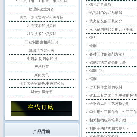
钳工桌（钳工工作台）相关知识
锪孔注意事项
物理实验室知识
钻孔时的冷却与涧滑
机电一体化实验室相关介绍
装夹钻头的工其简介
相关技术知识探讨
麻花钻切削部分的几何要素
相关技术知识探讨
锉刀
工程制图桌相关知识
锉削
组织培养架相关
各种工件的锯削方法1
绘图桌,制图桌知识
锯削方法之锯条的安装
产品配置
锯削（2）
新闻资讯
锯削
化学实验室设备,中央实验台
钳工操作之錾切板料
财会知识介绍
钳工工具之錾子和手锤的握法
全钢通风柜工艺材质说明
学生用钳工操作台，钳工工作
相关植物组织培养介绍
制图桌的结构和常规尺寸
产品导航
财会实验室的价格